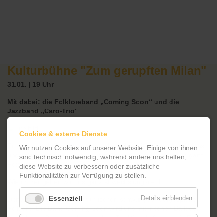
Kulturbühne "Zum gerupften Milan"
31.01. | 19 Uhr
Mit dabei: die Folkloreband „Coming Soon“ und die
Jazzband „Caro-Trio“
Cookies & externe Dienste
Frisch und erholt starten wir ins dritte Jahr des Gerupften Milans
Wir nutzen Cookies auf unserer Website. Einige von ihnen
und grüßen unsere Fans der gemütlichsten Kulturbühne in ganz
sind technisch notwendig, während andere uns helfen,
Potsdam.
diese Website zu verbessern oder zusätzliche
Funktionalitäten zur Verfügung zu stellen.
Wie immer geben wir uns ganz abwechslungsreich.
Essenziell
Details einblenden
Den Anfang machen wir mit frischer, schwungvoll aufgespielter
Folklore. Die Band Coming Soon wird uns mit irischen Balladen