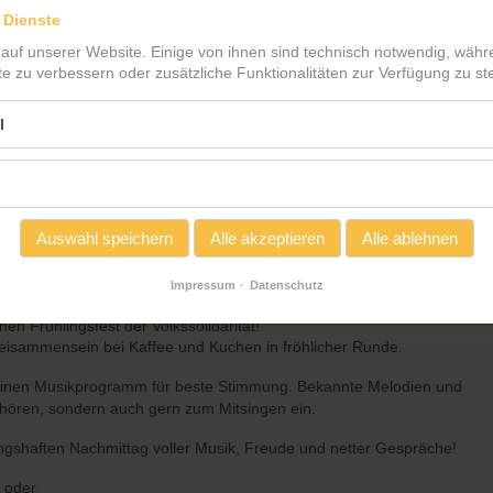
 Dienste
 auf unserer Website. Einige von ihnen sind technisch notwendig, wäh
te zu verbessern oder zusätzliche Funktionalitäten zur Verfügung zu ste
l
Auswahl speichern
Alle akzeptieren
Alle ablehnen
Impressum
Datenschutz
nen Frühlingsfest der Volkssolidarität!
Beisammensein bei Kaffee und Kuchen in fröhlicher Runde.
einen Musikprogramm für beste Stimmung. Bekannte Melodien und
hören, sondern auch gern zum Mitsingen ein.
gshaften Nachmittag voller Musik, Freude und netter Gespräche!
n oder