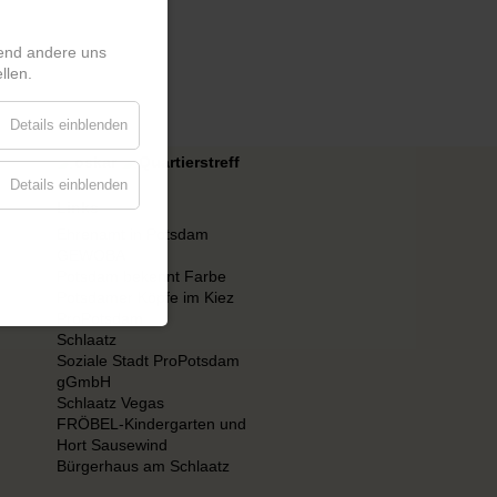
rend andere uns
llen.
Details einblenden
Details einblenden
Links
Ehrenamt in Potsdam
GEWOBA
Potsdam bekennt Farbe
Potsdamer Köpfe im Kiez
ProPotsdam
Schlaatz
Soziale Stadt ProPotsdam
gGmbH
Schlaatz Vegas
FRÖBEL-Kindergarten und
Hort Sausewind
Bürgerhaus am Schlaatz