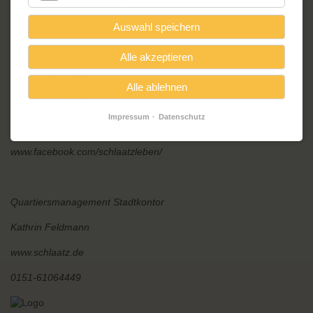
ins Gespräch zu kommen.
Auswahl speichern
Schlaatz-Bürgerclub
Alle akzeptieren
Martina Wilczynski
Alle ablehnen
buergerclub@friedrich-reinsch-haus.de
Impressum
Datenschutz
www.schlaatz.de/buergerclub
www.facebook.com/schlaatzleben/
Quartiersmanagement Stadtkontor
Kathrin Feldmann
www.schlaatz.de
0151-61064449