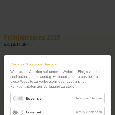
Frühjahrsputz 2019
6.4. | 9:30 Uhr
Cookies & externe Dienste
Wir nutzen Cookies auf unserer Website. Einige von ihnen
Alle Bürgerinnen und Bürger sind eingeladen, bei der Aktion dabei
sind technisch notwendig, während andere uns helfen,
zu sein und den Schlaatz für den Frühling herauszuputzen!
diese Website zu verbessern oder zusätzliche
Funktionalitäten zur Verfügung zu stellen.
Es werden Handschuhe und Müllsäcke an alle freiwilligen
Helferinnen und Helfer verteilt und der gesammelte Unrat durch
die Stadtwerke Potsdam entsorgt.
Essenziell
Details einblenden
Als DANKESCHÖN gibt es im Projekthaus Erlenhof 32 einen
kleinen Imbiss und Gelegenheit, mit Nachbarinnen und Nachbarn
Erweitert
Details einblenden