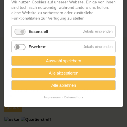
Wir nutzen Cookies auf unserer Website. Einige von ihnen
sind technisch notwendig, während andere uns helfen,
diese Website zu verbessern oder zusätzliche
Funktionalitäten zur Verfügung zu stellen.
Essenziell
Details einblenden
4. Knutfest am Schlaatz
Erweitert
Details einblenden
10.01.2025 | 15 Uhr
auf dem Marktplatz
Auswahl speichern
Alle akzeptieren
"Wenn die Weihnachtsbäume fliegen"
Alle ablehnen
Das Friedrich-Reinsch-Haus ist mit Quarkbällchen und Spiele
dabei.
Impressum
Datenschutz
Zurück