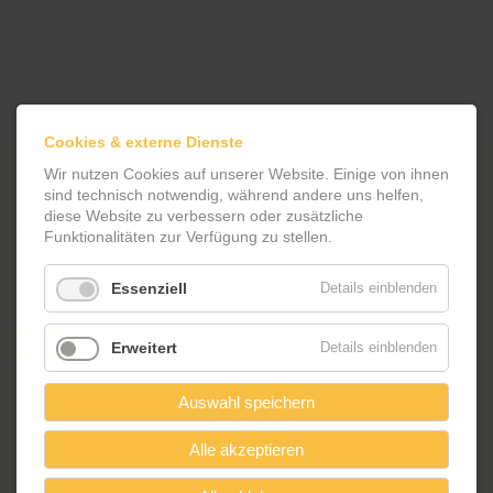
Cookies & externe Dienste
Wissen und Genießen
Wir nutzen Cookies auf unserer Website. Einige von ihnen
18.06.2026 | 18 Uhr
sind technisch notwendig, während andere uns helfen,
diese Website zu verbessern oder zusätzliche
Die Veranstaltung fällt leider aus!
Funktionalitäten zur Verfügung zu stellen.
Essenziell
Details einblenden
Zurück
Erweitert
Details einblenden
Veranstaltungskalender
Auswahl speichern
<
August 2026
>
ntag
enstag
ttwoch
nnerstag
eitag
mstag
nntag
Mo
Di
Mi
Alle akzeptieren
Do
Fr
Sa
So
1
2