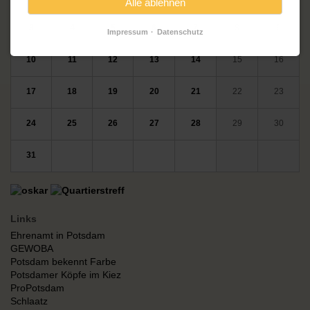
Alle ablehnen
3
4
5
6
7
8
9
Impressum
Datenschutz
10
11
12
13
14
15
16
17
18
19
20
21
22
23
24
25
26
27
28
29
30
31
Links
Ehrenamt in Potsdam
GEWOBA
Potsdam bekennt Farbe
Potsdamer Köpfe im Kiez
ProPotsdam
Schlaatz