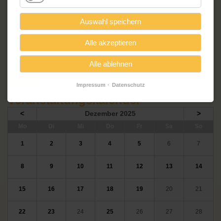
Mit herzlichen Grüßen,
Martina Wilczynski
Auswahl speichern
14478 Potsdam
Otterkiez 22
Alle akzeptieren
015227870999
martina.wilczynski@t-online.de
Alle ablehnen
Zurück
Impressum
Datenschutz
Veranstaltungskalender
<
Dezember 2025
>
ntag
enstag
ttwoch
nnerstag
eitag
mstag
nntag
Mo
Di
Mi
Do
Fr
Sa
So
1
2
3
4
5
6
7
8
9
10
11
12
13
14
15
16
17
18
19
20
21
22
23
24
25
26
27
28