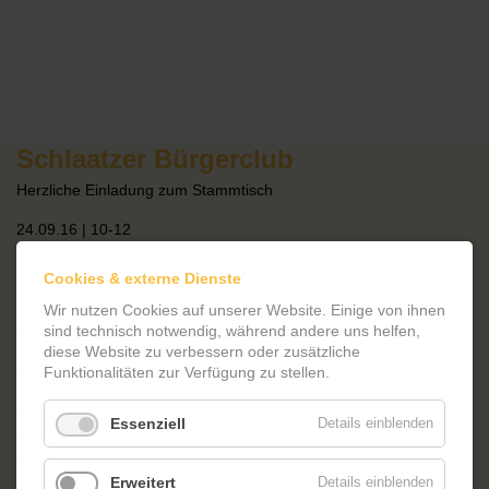
Schlaatzer Bürgerclub
Herzliche Einladung zum Stammtisch
24.09.16 | 10-12
Liebe Mitstreiterinnen und liebe Mitstreiter,
Cookies & externe Dienste
Wir nutzen Cookies auf unserer Website. Einige von ihnen
ich lade sehr herzlich zum 24.09.2016 von 10 - 12 Uhr, wie
sind technisch notwendig, während andere uns helfen,
gehabt in das Friedrich-Reinsch-Haus ein. Es geht um die
diese Website zu verbessern oder zusätzliche
Gestaltung unserer öffentlichen Plätze mit Kunst und Kultur. Die
Funktionalitäten zur Verfügung zu stellen.
ersten Ideen sind gesammelt, weitere sind herzlich willkommen.
Für einen Imbiss ist natürlich auch dieses Mal gesorgt. Sehr
Essenziell
Details einblenden
gerne kann auch die Nachbarin oder der Nachbar mit
gebracht
werden.
Erweitert
Details einblenden