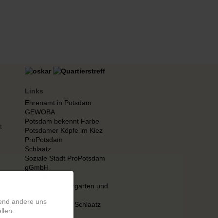
Links
Ehrenamt in Potsdam
GEWOBA
Potsdam bekennt Farbe
t
Potsdamer Köpfe im Kiez
ProPotsdam
Schlaatz
Soziale Stadt ProPotsdam
gGmbH
Schlaatz Vegas
FRÖBEL-Kindergarten und
Hort Sausewind
rend andere uns
Bürgerhaus am Schlaatz
llen.