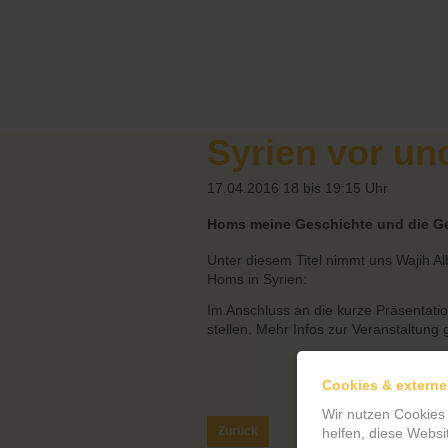
Syrien vor un
17.04.2016 18 bis 19:15 Uhr
Homs meine Geschichte und die Ge
Unter diesem Titel nimmt uns Wajih Al
Homs in Syrien:
Im Anschluss an die kurze Präsentati
stellen. Mehr Infos zur Veranstaltung 
Cookies & externe
Wir nutzen Cookies
Zurück
helfen, diese Websi