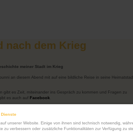
d nach dem Krieg
schichte meiner Stadt im Krieg
bunni an diesem Abend mit auf eine bildliche Reise in seine Heimatstad
on
gibt es Zeit, miteinander ins Gespräch zu kommen und Fragen zu
gibt es auch auf
Facebook
.
 Dienste
 auf unserer Website. Einige von ihnen sind technisch notwendig, wäh
te zu verbessern oder zusätzliche Funktionalitäten zur Verfügung zu ste