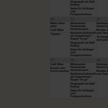
Singespaß mit Ralf
Kelling
Salsa für Anfänger
und
Fortgeschrittene
20
21
22
Malen kann
Miteinander -
Denkspor
jeder
Füreinander
Senior:i
Seniorensport
Café Milan
Rücken &
Nachbarschaftstreff
und Tanz
Töpfern
am Suppentopf /
"In Pots
Suppe "to go"
wird geb
Singespaß mit Ralf
Kelling
Salsa für Anfänger
und
Fortgeschrittene
27
28
29
Café Milan
Miteinander -
Denkspor
Füreinander
Senior:i
Kreativ sein -
Seniorensport
Kunst machen
Rücken &
Nachbarschaftstreff
und Tanz
am Suppentopf /
Suppe "to go"
Singespaß mit Ralf
Kelling
Salsa für Anfänger
und
Fortgeschrittene