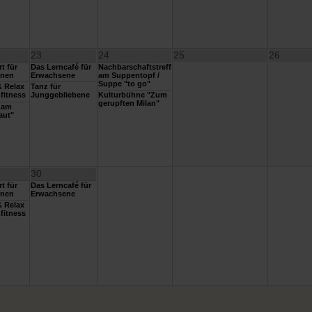
23
24
25
26
t für
Das Lerncafé für
Nachbarschaftstreff
nnen
Erwachsene
am Suppentopf /
Suppe "to go"
 Relax
Tanz für
fitness
Junggebliebene
Kulturbühne "Zum
gerupften Milan"
dam
aut"
30
t für
Das Lerncafé für
nnen
Erwachsene
 Relax
fitness