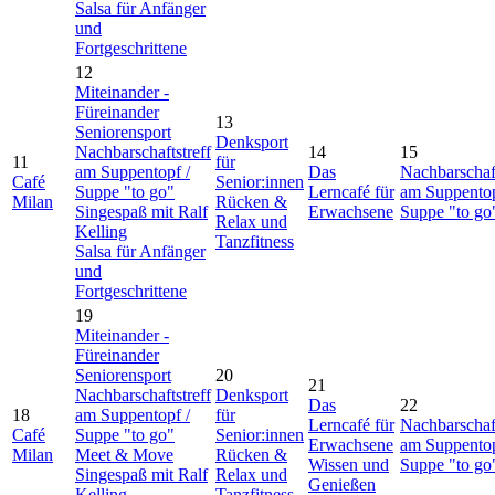
Salsa für Anfänger
und
Fortgeschrittene
12
Miteinander -
Füreinander
13
Seniorensport
Denksport
Nachbarschaftstreff
14
15
11
für
am Suppentopf /
Das
Nachbarschaft
Café
Senior:innen
Suppe "to go"
Lerncafé für
am Suppentop
Milan
Rücken &
Singespaß mit Ralf
Erwachsene
Suppe "to go
Relax und
Kelling
Tanzfitness
Salsa für Anfänger
und
Fortgeschrittene
19
Miteinander -
Füreinander
Seniorensport
20
21
Nachbarschaftstreff
Denksport
Das
22
18
am Suppentopf /
für
Lerncafé für
Nachbarschaft
Café
Suppe "to go"
Senior:innen
Erwachsene
am Suppentop
Milan
Meet & Move
Rücken &
Wissen und
Suppe "to go
Singespaß mit Ralf
Relax und
Genießen
Kelling
Tanzfitness