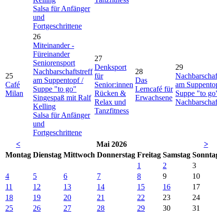
Salsa für Anfänger
und
Fortgeschrittene
26
Miteinander -
Füreinander
27
Seniorensport
Denksport
29
Nachbarschaftstreff
28
25
für
Nachbarschaft
am Suppentopf /
Das
Café
Senior:innen
am Suppentop
Suppe "to go"
Lerncafé für
Milan
Rücken &
Suppe "to go
Singespaß mit Ralf
Erwachsene
Relax und
Nachbarschaft
Kelling
Tanzfitness
Salsa für Anfänger
und
Fortgeschrittene
<
Mai 2026
>
Mo
ntag
Di
enstag
Mi
ttwoch
Do
nnerstag
Fr
eitag
Sa
mstag
So
nnta
1
2
3
4
5
6
7
8
9
10
11
12
13
14
15
16
17
18
19
20
21
22
23
24
25
26
27
28
29
30
31