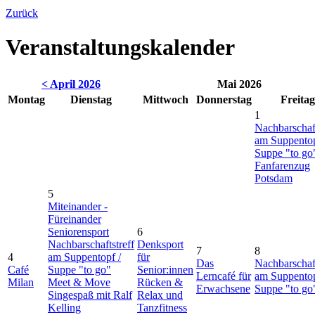
Zurück
Veranstaltungskalender
< April 2026
Mai 2026
Montag
Dienstag
Mittwoch
Donnerstag
Freitag
1
Nachbarschaft
am Suppentop
Suppe "to go
Fanfarenzug
Potsdam
5
Miteinander -
Füreinander
Seniorensport
6
Nachbarschaftstreff
Denksport
7
8
4
am Suppentopf /
für
Das
Nachbarschaft
Café
Suppe "to go"
Senior:innen
Lerncafé für
am Suppentop
Milan
Meet & Move
Rücken &
Erwachsene
Suppe "to go
Singespaß mit Ralf
Relax und
Kelling
Tanzfitness