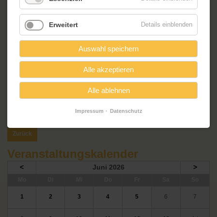
Erweitert
Details einblenden
Auswahl speichern
Alle akzeptieren
Alle ablehnen
Impressum
Datenschutz
Zurück
Veranstaltungskalender
<
Juni 2026
>
ntag
enstag
ttwoch
nnerstag
eitag
mstag
nntag
Mo
Di
Mi
Do
Fr
Sa
So
1
2
3
4
5
6
7