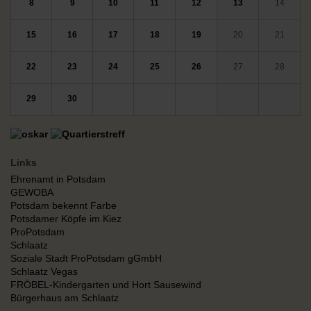
8
9
10
11
12
13
14
15
16
17
18
19
20
21
22
23
24
25
26
27
28
29
30
Links
Ehrenamt in Potsdam
GEWOBA
Potsdam bekennt Farbe
Potsdamer Köpfe im Kiez
ProPotsdam
Schlaatz
Soziale Stadt ProPotsdam gGmbH
Schlaatz Vegas
FRÖBEL-Kindergarten und Hort Sausewind
Bürgerhaus am Schlaatz