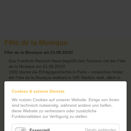
Fête de la Musique
Fête de la Musique am 21.06.2015!
Das Friedrich-Reinsch-Haus begrüßt den Sommer mit der Fête
de la Musique am 21.06.2015!
1982 startet die Erfolgsgeschichte in Paris – inzwischen findet
die Fête de la Musique weltweit in 540 Städten statt, allein in
Deutschland sind es fast 50. Nun wird auch das Friedrich-
Reinsch-Haus Bühnenpartner und feiert mit der ganzen Welt.
Cookies & externe Dienste
Der Besuch der Veranstaltung ist kostenfrei.
Wir nutzen Cookies auf unserer Website. Einige von ihnen
sind technisch notwendig, während andere uns helfen,
diese Website zu verbessern oder zusätzliche
Funktionalitäten zur Verfügung zu stellen.
Essenziell
Details einblenden