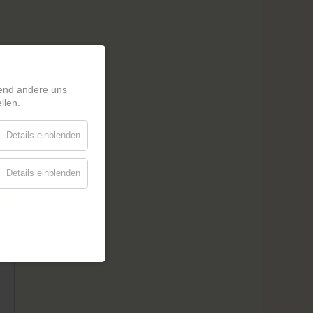
rend andere uns
llen.
Details einblenden
Details einblenden