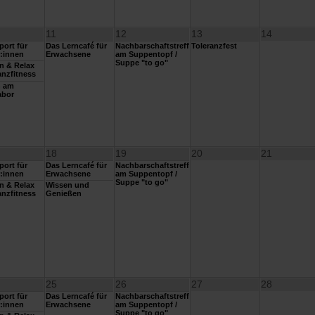
11
12
13
14
ort für
Das Lerncafé für
Nachbarschaftstreff
Toleranzfest
:innen
Erwachsene
am Suppentopf /
Suppe "to go"
n & Relax
nzfitness
n am
abor
18
19
20
21
ort für
Das Lerncafé für
Nachbarschaftstreff
:innen
Erwachsene
am Suppentopf /
Suppe "to go"
n & Relax
Wissen und
nzfitness
Genießen
25
26
27
28
ort für
Das Lerncafé für
Nachbarschaftstreff
:innen
Erwachsene
am Suppentopf /
Suppe "to go"