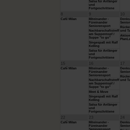
Salsa für Anfänger
und
Fortgeschrittene
8
9
10
Café Milan
Miteinander -
Denksp
Füreinander
Senior
Seniorensport
Rücke
Nachbarschaftstreff
und Ta
am Suppentopf /
Aktio
Suppe "to go"
PlanL
Singespaß mit Ralf
Kelling
Salsa für Anfänger
und
Fortgeschrittene
15
16
17
Café Milan
Miteinander -
Denksp
Füreinander
Senior
Seniorensport
Rücke
Nachbarschaftstreff
und Ta
am Suppentopf /
Suppe "to go"
Meet & Move
Singespaß mit Ralf
Kelling
Salsa für Anfänger
und
Fortgeschrittene
22
23
24
Café Milan
Miteinander -
Denksp
Füreinander
Senior
Seniorensport