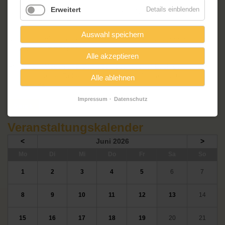
Erweitert
Details einblenden
Also seien Sie gespannt und entdecken Neues bei uns im
Friedrich-Reinsch-Haus.
Auswahl speichern
Die Veranstaltung ist kostenfrei, über eine kleine Spende freuen
wir uns wie immer sehr.
Alle akzeptieren
Fragen zu Wissen und Genießen beantwortet Euch gern unser
Ansprechpartner Robert Lucas unter info@milanhorst-
Alle ablehnen
potsdam.de
Impressum
Datenschutz
Zurück
Veranstaltungskalender
<
Juni 2026
>
ntag
enstag
ttwoch
nnerstag
eitag
mstag
nntag
Mo
Di
Mi
Do
Fr
Sa
So
1
2
3
4
5
6
7
8
9
10
11
12
13
14
15
16
17
18
19
20
21