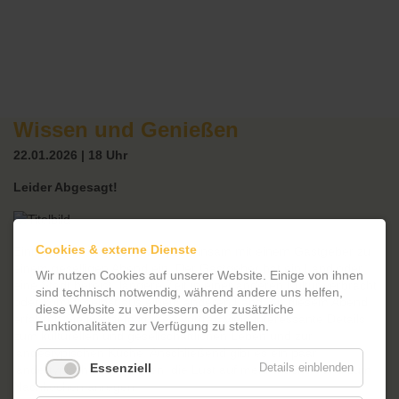
Wissen und Genießen
22.01.2026 | 18 Uhr
Leider Abgesagt!
Cookies & externe Dienste
Einmal im Monat laden wir gemeinsam mit einem Gastgeber zu
einem geselligen Abend ein. Der Gastgeber hat ein Land oder
Wir nutzen Cookies auf unserer Website. Einige von ihnen
eine Stadt bereist, längere Zeit in einer anderen Kultur verbracht
sind technisch notwendig, während andere uns helfen,
oder kommt selbst aus einem anderen Land. An diesem Abend
diese Website zu verbessern oder zusätzliche
erfahren Sie in einem kurzen Vortrag viele interessante Details
Funktionalitäten zur Verfügung zu stellen.
zum kulturellen und gesellschaftlichen Leben und zur
landestypischen Küche. Anschließend gibt es ein paar
Essenziell
Details einblenden
ländertypische Kostproben, die Lust auf mehr machen und zum
Nachkochen anregen.