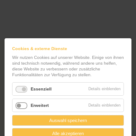
Ferienprogramm
Cookies & externe Dienste
23.10.2025 | 9 Uhr
Wir nutzen Cookies auf unserer Website. Einige von ihnen
sind technisch notwendig, während andere uns helfen,
Wo ist Potztupimi? Erkundungen in Potsdam
diese Website zu verbessern oder zusätzliche
Funktionalitäten zur Verfügung zu stellen.
Erforscht die geheimnisse der Orangerie im Park Sanssouci. Für
Essenziell
Details einblenden
Kinder im grundschulalter. Kostenfrei, inklusive Fahrtkosten und
Lunchpaket.
Wir starten im Schlaatz am Friedrich-Reinsch-Haus. Bitte melden
Erweitert
Details einblenden
Sie die Kinder an bei:
Oxana Ronis, o.ronis@milanhorst-potsdam.de / 0331-6206883
Auswahl speichern
Zurück
Alle akzeptieren