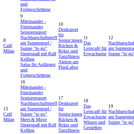
und
Fortgeschrittene
9
Miteinander -
10
Füreinander
Denksport
Seniorensport
für
Nachbarschaftstreff
11
12
8
Senior:innen
am Suppentopf /
Das
Nachbarschaft
Café
Rücken &
Suppe "to go"
Lerncafé für
am Suppentop
Milan
Relax und
Singespaß mit Ralf
Erwachsene
Suppe "to go
Tanzfitness
Kelling
Aktion am
Salsa für Anfänger
PlanLabor
und
Fortgeschrittene
16
Miteinander -
Füreinander
Seniorensport
17
18
Nachbarschaftstreff
Denksport
Das
19
15
am Suppentopf /
für
Lerncafé für
Nachbarschaft
Café
Suppe "to go"
Senior:innen
Erwachsene
am Suppentop
Milan
Meet & Move
Rücken &
Wissen und
Suppe "to go
Singespaß mit Ralf
Relax und
Genießen
Kelling
Tanzfitness