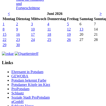
und
Fortgeschrittene
<
Juni 2026
>
Mo
ntag
Di
enstag
Mi
ttwoch
Do
nnerstag
Fr
eitag
Sa
mstag
So
nnta
1
2
3
4
5
6
7
8
9
10
11
12
13
14
15
16
17
18
19
20
21
22
23
24
25
26
27
28
29
30
Links
Ehrenamt in Potsdam
GEWOBA
Potsdam bekennt Farbe
Potsdamer Köpfe im Kiez
ProPotsdam
Schlaatz
Soziale Stadt ProPotsdam
gGmbH
Schlaatz Vegas