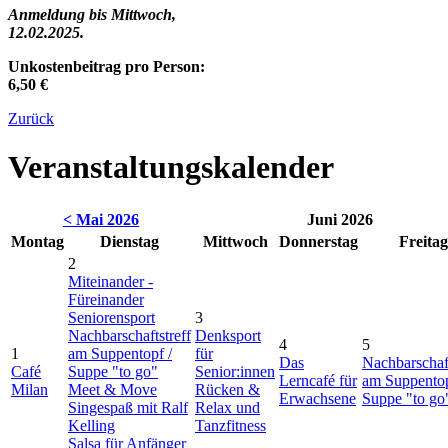
Anmeldung bis Mittwoch,
12.02.2025.
Unkostenbeitrag pro Person:
6,50 €
Zurück
Veranstaltungskalender
< Mai 2026
Juni 2026
Montag
Dienstag
Mittwoch
Donnerstag
Freitag
2
Miteinander -
Füreinander
Seniorensport
3
Nachbarschaftstreff
Denksport
4
5
1
am Suppentopf /
für
Das
Nachbarschaft
Café
Suppe "to go"
Senior:innen
Lerncafé für
am Suppentop
Milan
Meet & Move
Rücken &
Erwachsene
Suppe "to go
Singespaß mit Ralf
Relax und
Kelling
Tanzfitness
Salsa für Anfänger