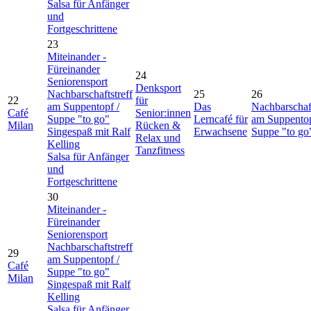
Salsa für Anfänger
und
Fortgeschrittene
23
Miteinander -
Füreinander
24
Seniorensport
Denksport
Nachbarschaftstreff
25
26
22
für
am Suppentopf /
Das
Nachbarschaft
Café
Senior:innen
Suppe "to go"
Lerncafé für
am Suppentop
Milan
Rücken &
Singespaß mit Ralf
Erwachsene
Suppe "to go
Relax und
Kelling
Tanzfitness
Salsa für Anfänger
und
Fortgeschrittene
30
Miteinander -
Füreinander
Seniorensport
Nachbarschaftstreff
29
am Suppentopf /
Café
Suppe "to go"
Milan
Singespaß mit Ralf
Kelling
Salsa für Anfänger