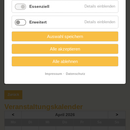
Gebirgsformationen der Erde, wie die imposanten Granittürme
Torres del Paine. Nach der Überquerung der Magellanstraße
Essenziell
Details einblenden
erreichten sie Feuerland. Das wohl schönste Ende der Welt muss
man selbst gesehen haben!
Erweitert
Details einblenden
Eine Reise für Naturliebhaber! Kommt also mit, in die Welt aus Eis
und schroffen Felsen, nach Patagonien und Feuerland.
Wie immer wird es Kostproben der lokalen Küche geben. Lasst
Auswahl speichern
Euch überraschen!
Alle akzeptieren
Die Veranstaltung ist kostenfrei, über eine kleine Spende freuen
wir uns wie immer sehr.
Alle ablehnen
Fragen zu Wissen und Genießen beantwortet Euch gern unser
Impressum
Datenschutz
Ansprechpartner Robert Lucas unter kultur@milanhorst-
potsdam.de
Zurück
Veranstaltungskalender
<
April 2026
>
ntag
enstag
ttwoch
nnerstag
eitag
mstag
nntag
Mo
Di
Mi
Do
Fr
Sa
So