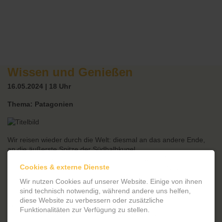
Wissen und Genießen
16.05.2024 | 18 Uhr
Thema: Patagonien
Wir reisen wieder durch die Welt: diesmal an das andere Ende,
an die äußerste Spitze der Südhalbkugel.
"Patagonien aktiv: Feuerland und Gletscherwelten" – so nannte
Cookies & externe Dienste
sich die geführte Gruppenwanderreise im Oktober/November
2018 auf der Sabine mitreiste.
Wir nutzen Cookies auf unserer Website. Einige von ihnen
sind technisch notwendig, während andere uns helfen,
Die Landschaft der südlichen Anden ist durch ihre Weite und
diese Website zu verbessern oder zusätzliche
Wildheit einzigartig. Sie durchwanderten kaum besiedelte
Funktionalitäten zur Verfügung zu stellen.
Regionen und bestaunten einige der eindrucksvollsten