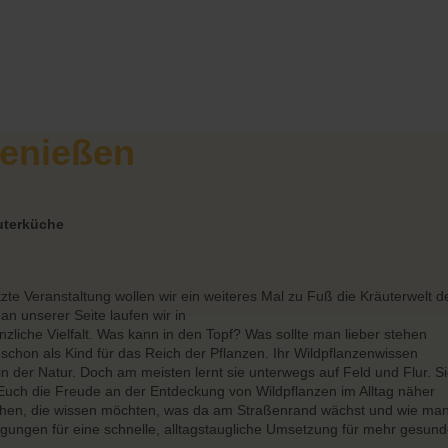
enießen
uterküche
te Veranstaltung wollen wir ein weiteres Mal zu Fuß die Kräuterwelt d
an unserer Seite laufen wir in
zliche Vielfalt. Was kann in den Topf? Was sollte man lieber stehen
h schon als Kind für das Reich der Pflanzen. Ihr Wildpflanzenwissen
in der Natur. Doch am meisten lernt sie unterwegs auf Feld und Flur. S
 Euch die Freude an der Entdeckung von Wildpflanzen im Alltag näher
nschen, die wissen möchten, was da am Straßenrand wächst und wie ma
egungen für eine schnelle, alltagstaugliche Umsetzung für mehr gesun