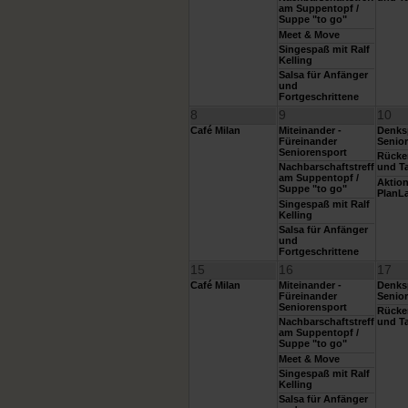
am Suppentopf /
Suppe "to go"
Meet & Move
Singespaß mit Ralf
Kelling
Salsa für Anfänger
und
Fortgeschrittene
8
9
10
Café Milan
Miteinander -
Denksp
Füreinander
Senior
Seniorensport
Rücke
Nachbarschaftstreff
und Ta
am Suppentopf /
Aktio
Suppe "to go"
PlanL
Singespaß mit Ralf
Kelling
Salsa für Anfänger
und
Fortgeschrittene
15
16
17
Café Milan
Miteinander -
Denksp
Füreinander
Senior
Seniorensport
Rücke
Nachbarschaftstreff
und Ta
am Suppentopf /
Suppe "to go"
Meet & Move
Singespaß mit Ralf
Kelling
Salsa für Anfänger