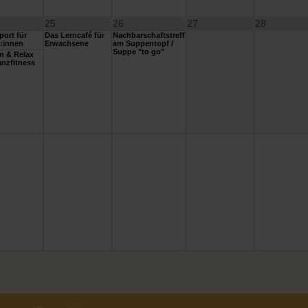
25
26
27
28
ort für
Das Lerncafé für
Nachbarschaftstreff
:innen
Erwachsene
am Suppentopf /
Suppe "to go"
n & Relax
nzfitness