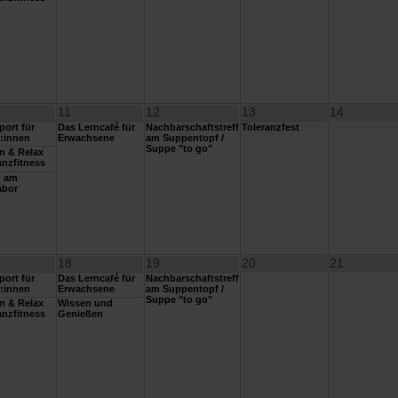
11
12
13
14
ort für
Das Lerncafé für
Nachbarschaftstreff
Toleranzfest
:innen
Erwachsene
am Suppentopf /
Suppe "to go"
n & Relax
nzfitness
n am
abor
18
19
20
21
ort für
Das Lerncafé für
Nachbarschaftstreff
:innen
Erwachsene
am Suppentopf /
Suppe "to go"
n & Relax
Wissen und
nzfitness
Genießen