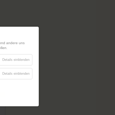
rend andere uns
llen.
Details einblenden
Details einblenden