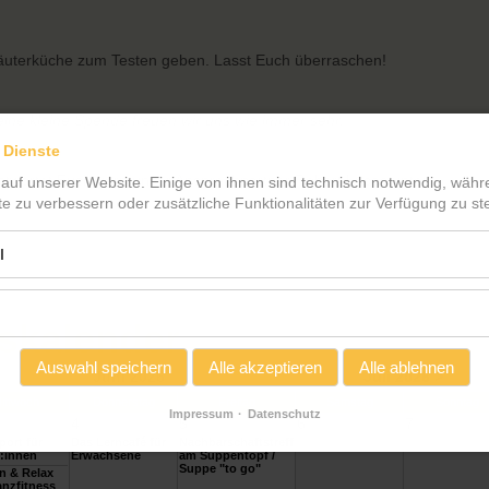
äuterküche zum Testen geben. Lasst Euch überraschen!
 eine kleine Spende freuen wir uns wie immer sehr.
 Dienste
wortet Euch gern unser Ansprechpartner Robert Lucas unter
 auf unserer Website. Einige von ihnen sind technisch notwendig, wäh
te zu verbessern oder zusätzliche Funktionalitäten zur Verfügung zu ste
l
skalender
Auswahl speichern
Alle akzeptieren
Alle ablehnen
Juni 2026
Juli 2026 >
ittwoch
Donnerstag
Freitag
Samstag
Sonntag
Impressum
Datenschutz
4
5
6
7
ort für
Das Lerncafé für
Nachbarschaftstreff
:innen
Erwachsene
am Suppentopf /
Suppe "to go"
n & Relax
nzfitness