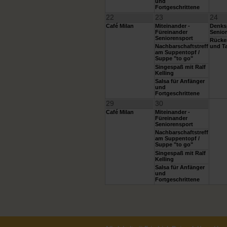
und
Fortgeschrittene
22
23
24
Café Milan
Miteinander -
Denksp
Füreinander
Senior
Seniorensport
Rücke
Nachbarschaftstreff
und Ta
am Suppentopf /
Suppe "to go"
Singespaß mit Ralf
Kelling
Salsa für Anfänger
und
Fortgeschrittene
29
30
Café Milan
Miteinander -
Füreinander
Seniorensport
Nachbarschaftstreff
am Suppentopf /
Suppe "to go"
Singespaß mit Ralf
Kelling
Salsa für Anfänger
und
Fortgeschrittene