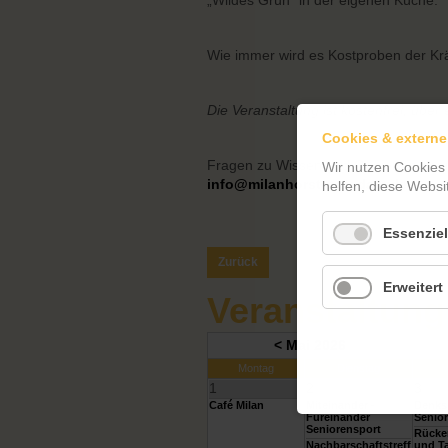
„Wildes Grün“ in der eigenen Küche.
Wie immer wird es Kostproben der Kr
Die Veranstaltung ist kostenfrei, über
Cookies & externe
Fragen zu Wissen und Genießen beant
Wir nutzen Cookies
info@milanhorst-potsdam.de
helfen, diese Websi
Essenziel
Zurück
Erweitert
Veranstaltung
< Mai 2026
Montag
Dienstag
M
1
2
3
Café Milan
Miteinander -
Denksp
Füreinander
Senior
Seniorensport
Rücke
Nachbarschaftstreff
und Ta