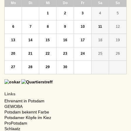
ntag
enstag
ttwoch
nnerstag
eitag
mstag
nntag
Mo
Di
Mi
Do
Fr
Sa
So
1
2
3
4
5
6
7
8
9
10
11
12
13
14
15
16
17
18
19
20
21
22
23
24
25
26
27
28
29
30
Links
Ehrenamt in Potsdam
GEWOBA
Potsdam bekennt Farbe
Potsdamer Köpfe im Kiez
ProPotsdam
Schlaatz