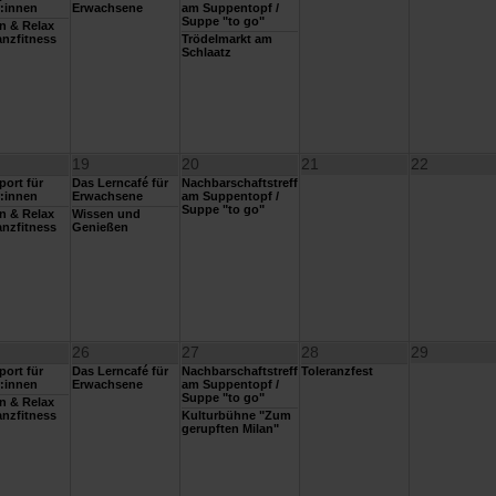
:innen
Erwachsene
am Suppentopf /
Suppe "to go"
n & Relax
nzfitness
Trödelmarkt am
Schlaatz
19
20
21
22
ort für
Das Lerncafé für
Nachbarschaftstreff
:innen
Erwachsene
am Suppentopf /
Suppe "to go"
n & Relax
Wissen und
nzfitness
Genießen
26
27
28
29
ort für
Das Lerncafé für
Nachbarschaftstreff
Toleranzfest
:innen
Erwachsene
am Suppentopf /
Suppe "to go"
n & Relax
nzfitness
Kulturbühne "Zum
gerupften Milan"