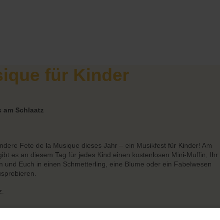
sique für Kinder
s am Schlaatz
ndere Fete de la Musique dieses Jahr – ein Musikfest für Kinder! Am
bt es an diesem Tag für jedes Kind einen kostenlosen Mini-Muffin, Ihr
n und Euch in einen Schmetterling, eine Blume oder ein Fabelwesen
sprobieren.
z.