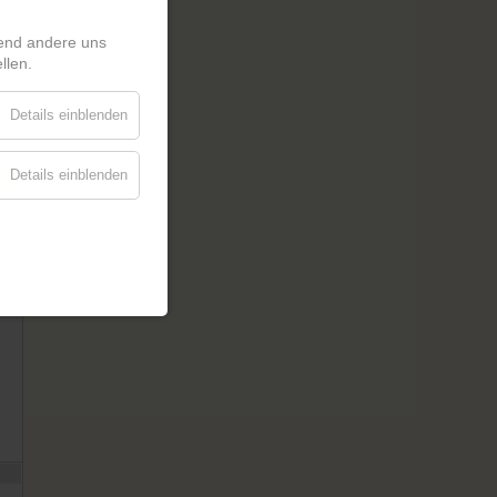
rend andere uns
llen.
Details einblenden
Details einblenden