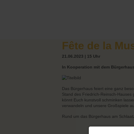
Fête de la Mu
21.06.2023 | 15 Uhr
In Kooperation mit dem Bürgerhau
Das Bürgerhaus feiert eine ganz beso
Stand des Friedrich-Reinsch-Hauses gi
könnt Euch kunstvoll schminken lasse
verwandeln und unsere Großspiele au
Rund um das Bürgerhaus am Schlaat