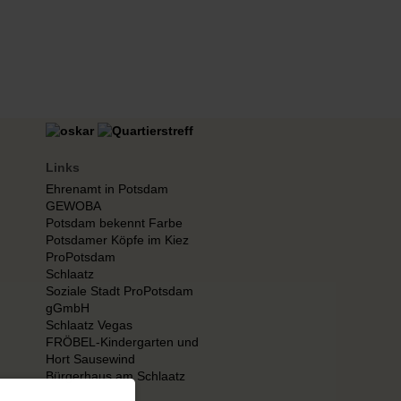
Links
Ehrenamt in Potsdam
GEWOBA
Potsdam bekennt Farbe
Potsdamer Köpfe im Kiez
ProPotsdam
Schlaatz
Soziale Stadt ProPotsdam
gGmbH
Schlaatz Vegas
FRÖBEL-Kindergarten und
Hort Sausewind
Bürgerhaus am Schlaatz