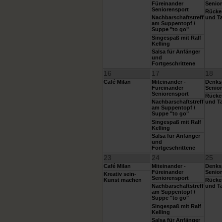
Füreinander
Senior
Seniorensport
Rücke
Nachbarschaftstreff
und Ta
am Suppentopf /
Suppe "to go"
Singespaß mit Ralf
Kelling
Salsa für Anfänger
und
Fortgeschrittene
16
17
18
Café Milan
Miteinander -
Denksp
Füreinander
Senior
Seniorensport
Rücke
Nachbarschaftstreff
und Ta
am Suppentopf /
Suppe "to go"
Singespaß mit Ralf
Kelling
Salsa für Anfänger
und
Fortgeschrittene
23
24
25
Café Milan
Miteinander -
Denksp
Füreinander
Senior
Kreativ sein-
Seniorensport
Kunst machen
Rücke
Nachbarschaftstreff
und Ta
am Suppentopf /
Suppe "to go"
Singespaß mit Ralf
Kelling
Salsa für Anfänger