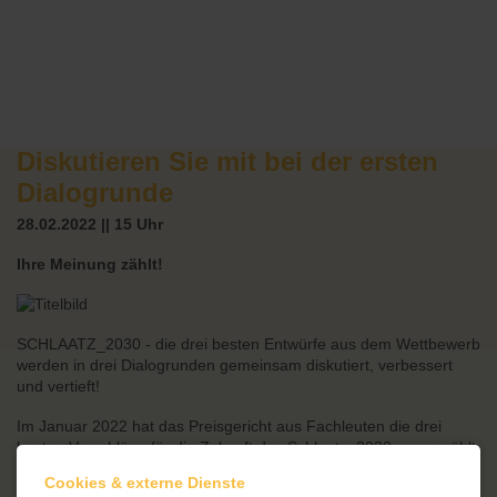
Diskutieren Sie mit bei der ersten
Dialogrunde
28.02.2022 || 15 Uhr
Ihre Meinung zählt!
SCHLAATZ_2030 - die drei besten Entwürfe aus dem Wettbewerb
werden in drei Dialogrunden gemeinsam diskutiert, verbessert
und vertieft!
Im Januar 2022 hat das Preisgericht aus Fachleuten die drei
besten Vorschläge für die Zukunft des Schlaatz_2030 ausgewählt.
Nun gehen die Entwürfe in die nächste Runde. Sie, als
Cookies & externe Dienste
Schlaatzer:innen, haben in der ersten Dialogrunde die