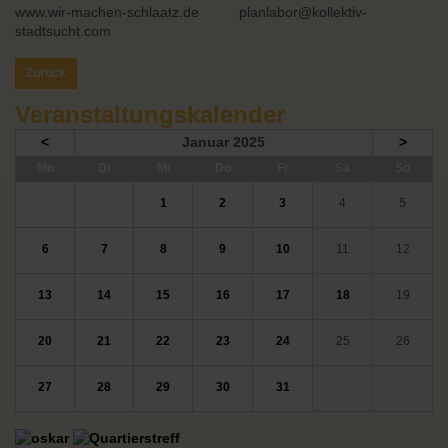
www.wir-machen-schlaatz.de planlabor@kollektiv-
stadtsucht.com
Zurück
Veranstaltungskalender
<
Januar 2025
>
ntag
enstag
ttwoch
nnerstag
eitag
mstag
nntag
Mo
Di
Mi
Do
Fr
Sa
So
1
2
3
4
5
6
7
8
9
10
11
12
13
14
15
16
17
18
19
20
21
22
23
24
25
26
27
28
29
30
31