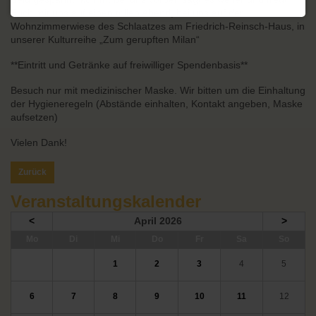
Euch mit uns auf einen tollen Abend, bei uns auf der
Wohnzimmerwiese des Schlaatzes am Friedrich-Reinsch-Haus, in
unserer Kulturreihe „Zum gerupften Milan“
**Eintritt und Getränke auf freiwilliger Spendenbasis**
Besuch nur mit medizinischer Maske. Wir bitten um die Einhaltung
der Hygieneregeln (Abstände einhalten, Kontakt angeben, Maske
aufsetzen)
Vielen Dank!
Zurück
Veranstaltungskalender
<
April 2026
>
ntag
enstag
ttwoch
nnerstag
eitag
mstag
nntag
Mo
Di
Mi
Do
Fr
Sa
So
1
2
3
4
5
6
7
8
9
10
11
12