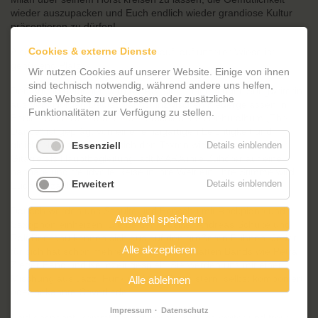
wieder auszupacken und Euch endlich wieder grandiose Kultur
präsentieren zu dürfen!
Cookies & externe Dienste
Also wachet auf und kommet zuhauf, auf unserer Wiese ist
genügend Platz.
Wir nutzen Cookies auf unserer Website. Einige von ihnen
sind technisch notwendig, während andere uns helfen,
Den Abend beginnen wird MARA, sie ist eine Singer-Songwriterin
diese Website zu verbessern oder zusätzliche
aus dem Norden Deutschlands, inzwischen niedergelassen in
Funktionalitäten zur Verfügung zu stellen.
Berlin. Ihr im Dezember 2020 erschienenes Debütalbum „The
Dance“ ist geprägt von einer einzigartigen Leichtigkeit und
gleichzeitigen Tiefe, die sich den Texten widerspiegelt. Mit der
Essenziell
Details einblenden
Gitarre als Hauptbegleitung lädt MARA ihre Zuhörer auf eine
nahbare und freudvolle Reise in ihre Welt ein. Ihre Stimme wird
Erweitert
Details einblenden
Euch verzaubern.
Danach werden uns Schulte und Benschu mit Rockpiano und
Auswahl speichern
Saxophon einheizen. Die beiden Musiker Andreas Schulte und
Ralf Benschu kennen sich aus auf den größeren Bühnen. Jeder
Alle akzeptieren
für sich hat schon mehrere Jahre in namhaften Bands wie Petra
Zieger Band und Keimzeit gespielt. Sie werden uns mit einer
Mischung aus Jazz, Funk und Soul begeistern, selbst komponiert
Alle ablehnen
oder bekannte Coverlieder.
Impressum
Datenschutz
Seid gespannt, kommt bei uns vorbei, sagt es weiter und freut