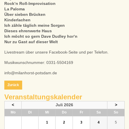
Rock‘n Roll-Improvisation
La Paloma
Über sieben Brücken
Kinderlachen
Ich zähle täglich meine Sorgen
Dieses ehrenwerte Haus
Ich möcht so gern Dave Dudley hor‘n
Nur zu Gast auf dieser Welt
Livestream über unsere Facebook-Seite und per Telefon.
Musikwunschnummer: 0331-5504169
info@milanhorst-potsdam.de
Zurück
Veranstaltungskalender
<
Juli 2026
>
ntag
enstag
ttwoch
nnerstag
eitag
mstag
nntag
Mo
Di
Mi
Do
Fr
Sa
So
1
2
3
4
5