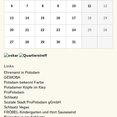
6
7
8
9
10
11
12
13
14
15
16
17
18
19
20
21
22
23
24
25
26
27
28
29
30
31
Links
Ehrenamt in Potsdam
GEWOBA
Potsdam bekennt Farbe
Potsdamer Köpfe im Kiez
ProPotsdam
Schlaatz
Soziale Stadt ProPotsdam gGmbH
Schlaatz Vegas
FRÖBEL-Kindergarten und Hort Sausewind