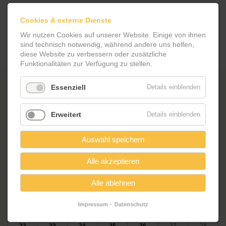
Cookies & externe Dienste
Wir nutzen Cookies auf unserer Website. Einige von ihnen
sind technisch notwendig, während andere uns helfen,
diese Website zu verbessern oder zusätzliche
Funktionalitäten zur Verfügung zu stellen.
Essenziell
Details einblenden
Zurück
Veranstaltungskalender
Erweitert
Details einblenden
<
Juni 2026
>
ntag
enstag
ttwoch
nnerstag
eitag
mstag
nntag
Mo
Di
Mi
Auswahl speichern
Do
Fr
Sa
So
1
2
3
4
5
6
7
Alle akzeptieren
8
9
10
11
12
13
14
Alle ablehnen
15
16
17
18
19
20
21
Impressum
Datenschutz