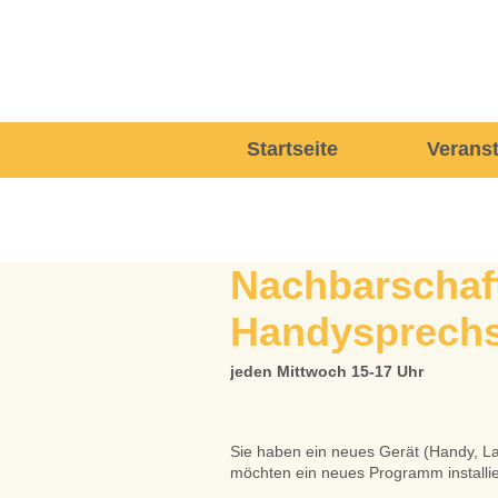
Navigation
Startseite
Verans
überspringen
Nachbarschaft
Handysprech
jeden Mittwoch 15-17 Uhr
Sie haben ein neues Gerät (Handy, L
möchten ein neues Programm installier