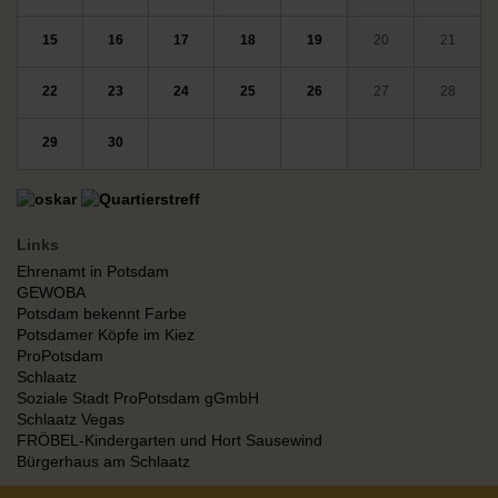
15
16
17
18
19
20
21
22
23
24
25
26
27
28
29
30
Links
Ehrenamt in Potsdam
GEWOBA
Potsdam bekennt Farbe
Potsdamer Köpfe im Kiez
ProPotsdam
Schlaatz
Soziale Stadt ProPotsdam gGmbH
Schlaatz Vegas
FRÖBEL-Kindergarten und Hort Sausewind
Bürgerhaus am Schlaatz