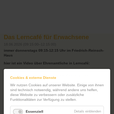
Das Lerncafé für Erwachsene
18.06.2026 (09:15:00–12:15:00)
immer donnerstags 09:15-12:15 Uhr im Friedrich-Reinsch-
Haus
hier ist ein Video über Ehrenamtliche in Lerncafé:
https://vhs-ehrenamtsportal.de/wissen/alphabetisierung-
grundbildung/ehrenamtliche-einsatzfelder-in-der-
Cookies & externe Dienste
grundbildung/lerncafe
Wir nutzen Cookies auf unserer Website. Einige von ihnen
sind technisch notwendig, während andere uns helfen,
diese Website zu verbessern oder zusätzliche
Kostenfreies Lerncafé für Erwachsene:
Funktionalitäten zur Verfügung zu stellen.
Lernen Sie bei uns Lesen, Schreiben, Rechnen und Umgang mit
Essenziell
Details einblenden
dem Computer.