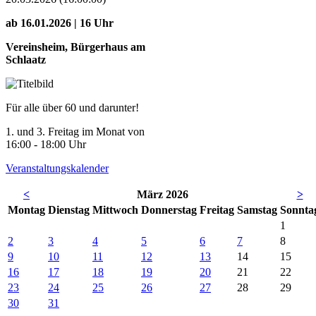
ab 16.01.2026 | 16 Uhr
Vereinsheim, Bürgerhaus am
Schlaatz
Für alle über 60 und darunter!
1. und 3. Freitag im Monat von
16:00 - 18:00 Uhr
Veranstaltungskalender
<
März 2026
>
Mo
ntag
Di
enstag
Mi
ttwoch
Do
nnerstag
Fr
eitag
Sa
mstag
So
nnta
1
2
3
4
5
6
7
8
9
10
11
12
13
14
15
16
17
18
19
20
21
22
23
24
25
26
27
28
29
30
31