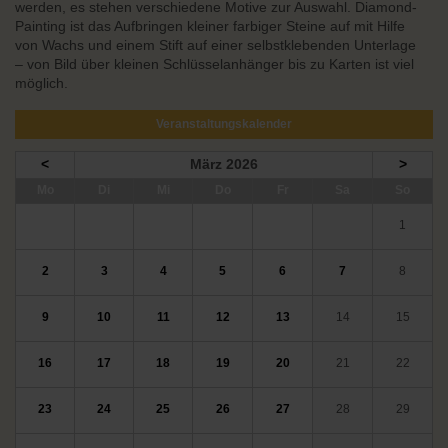
werden, es stehen verschiedene Motive zur Auswahl. Diamond-
Painting ist das Aufbringen kleiner farbiger Steine auf mit Hilfe
von Wachs und einem Stift auf einer selbstklebenden Unterlage
– von Bild über kleinen Schlüsselanhänger bis zu Karten ist viel
möglich.
Veranstaltungskalender
<
März 2026
>
ntag
enstag
ttwoch
nnerstag
eitag
mstag
nntag
Mo
Di
Mi
Do
Fr
Sa
So
1
2
3
4
5
6
7
8
9
10
11
12
13
14
15
16
17
18
19
20
21
22
23
24
25
26
27
28
29