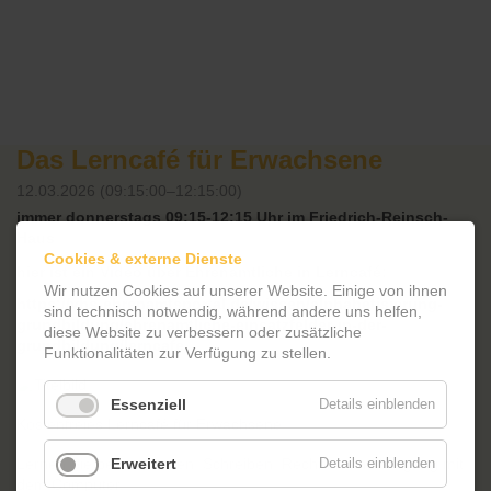
Das Lerncafé für Erwachsene
12.03.2026 (09:15:00–12:15:00)
immer donnerstags 09:15-12:15 Uhr im Friedrich-Reinsch-
Haus
Cookies & externe Dienste
hier ist ein Video über Ehrenamtliche in Lerncafé:
Wir nutzen Cookies auf unserer Website. Einige von ihnen
https://vhs-ehrenamtsportal.de/wissen/alphabetisierung-
sind technisch notwendig, während andere uns helfen,
grundbildung/ehrenamtliche-einsatzfelder-in-der-
diese Website zu verbessern oder zusätzliche
grundbildung/lerncafe
Funktionalitäten zur Verfügung zu stellen.
Essenziell
Details einblenden
Kostenfreies Lerncafé für Erwachsene:
Lernen Sie bei uns Lesen, Schreiben, Rechnen und Umgang mit
Erweitert
Details einblenden
dem Computer.