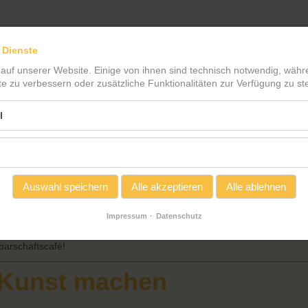
 Dienste
 auf unserer Website. Einige von ihnen sind technisch notwendig, wäh
te zu verbessern oder zusätzliche Funktionalitäten zur Verfügung zu ste
l
geboten
Auswahl speichern
Alle akzeptieren
Alle ablehnen
Impressum
Datenschutz
enem Kuchen mit den Nachbarinnen und Nachbarn zusammensitzen un
enlernen und kleine jahreszeitliche Basteleien selbst anfertigen –
barschaftscafé!
- Kunst machen