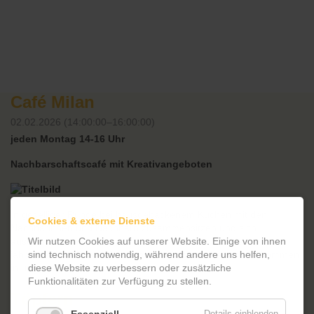
Café Milan
02.02.2026 (14:00:00–16:00:00)
jeden Montag 14-16 Uhr
Nachbarschaftscafé mit Kreativangeboten
In geselliger Runde bei hausgebackenem Kuchen mit den
Cookies & externe Dienste
Nachbarinnen und Nachbarn zusammensitzen und sich
austauschen, neue Menschen kennenlernen und kleine
Wir nutzen Cookies auf unserer Website. Einige von ihnen
jahreszeitliche Basteleien selbst anfertigen – herzlich willkommen
sind technisch notwendig, während andere uns helfen,
in unserem Nachbarschaftscafé!
diese Website zu verbessern oder zusätzliche
Funktionalitäten zur Verfügung zu stellen.
Töpfern
Details einblenden