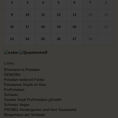
2
3
4
5
6
7
8
9
10
11
12
13
14
15
16
17
18
19
20
21
22
23
24
25
26
27
28
Links
Ehrenamt in Potsdam
GEWOBA
Potsdam bekennt Farbe
Potsdamer Köpfe im Kiez
ProPotsdam
Schlaatz
Soziale Stadt ProPotsdam gGmbH
Schlaatz Vegas
FRÖBEL-Kindergarten und Hort Sausewind
Bürgerhaus am Schlaatz