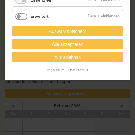
Essenziell
02.02.2026 (15:00:00)
02.02.2026 | 15 Uhr
Erweitert
Details einblenden
Auswahl speichern
Entdecke die Magie des kreativen Töpferns!
Forme mit
Alle akzeptieren
deinen Händen einzigartige Kunstwerke aus Ton, lass den Alltag
hinter dir und bring deine Kreativität zum Ausdruck. Ob Anfänger
Alle ablehnen
oder Fortgeschrittene – beim Töpfern entstehen nicht nur
schöne Stücke, sondern auch echte Glücksmomente.
Impressum
Datenschutz
Bitte bringen Sie mit: Großes Kunststoffküchenbrett, Nudelholz,
verschiedene Pinsel, einen Lappen.
Veranstaltungskalender
<
Februar 2026
>
ntag
enstag
ttwoch
nnerstag
eitag
mstag
nntag
Mo
Di
Mi
Do
Fr
Sa
So
1