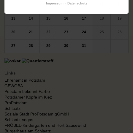
Impressum
Datenschutz
6
7
8
9
10
11
12
13
14
15
16
17
18
19
20
21
22
23
24
25
26
27
28
29
30
31
Links
Ehrenamt in Potsdam
GEWOBA
Potsdam bekennt Farbe
Potsdamer Köpfe im Kiez
ProPotsdam
Schlaatz
Soziale Stadt ProPotsdam gGmbH
Schlaatz Vegas
FRÖBEL-Kindergarten und Hort Sausewind
Bürgerhaus am Schlaatz