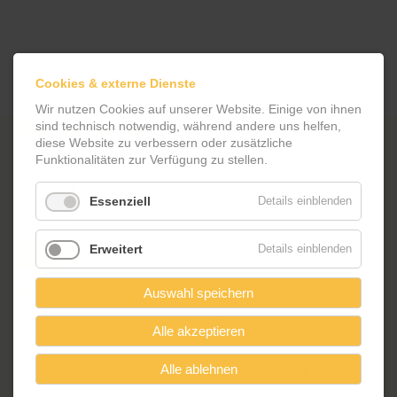
Cookies & externe Dienste
Wir nutzen Cookies auf unserer Website. Einige von ihnen
Meet & Move
sind technisch notwendig, während andere uns helfen,
diese Website zu verbessern oder zusätzliche
19.05.2026 | 14 Uhr
Funktionalitäten zur Verfügung zu stellen.
PlanLabor
Essenziell
Details einblenden
Erweitert
Details einblenden
Zurück
Veranstaltungskalender
Auswahl speichern
<
Juli 2026
>
Alle akzeptieren
ntag
enstag
ttwoch
nnerstag
eitag
mstag
nntag
Mo
Di
Mi
Do
Fr
Sa
So
Alle ablehnen
1
2
3
4
5