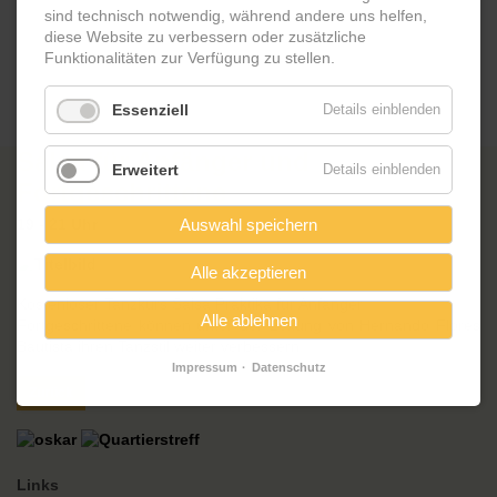
sind technisch notwendig, während andere uns helfen,
diese Website zu verbessern oder zusätzliche
Funktionalitäten zur Verfügung zu stellen.
Essenziell
Details einblenden
Salsa für Anfänger und
Erweitert
Details einblenden
Fortgeschrittene
Auswahl speichern
19 - 21 Uhr
Alle akzeptieren
Kostenloser Tanzkurs Salsa Praktika für Anfänger.
Alle ablehnen
Fortgeschrittene können unter der Leitung von Hernando Flores
Bautista ihren Tanzstil weiter verbessern.
Impressum
Datenschutz
Zurück
Links