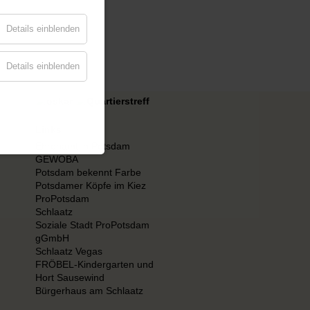
Details einblenden
Details einblenden
Links
Ehrenamt in Potsdam
GEWOBA
Potsdam bekennt Farbe
Potsdamer Köpfe im Kiez
ProPotsdam
Schlaatz
Soziale Stadt ProPotsdam
gGmbH
Schlaatz Vegas
FRÖBEL-Kindergarten und
Hort Sausewind
Bürgerhaus am Schlaatz