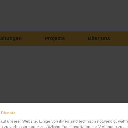
taltungen
Projekte
Über uns
 Dienste
 auf unserer Website. Einige von ihnen sind technisch notwendig, wäh
te zu verbessern oder zusätzliche Funktionalitäten zur Verfügung zu ste