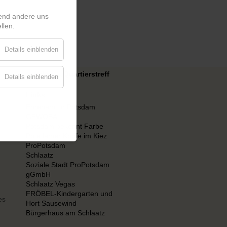
rend andere uns
llen.
Details einblenden
Details einblenden
Links
Ehrenamt in Potsdam
GEWOBA
Potsdam bekennt Farbe
Potsdamer Köpfe im Kiez
ProPotsdam
Schlaatz
Soziale Stadt ProPotsdam
gGmbH
Schlaatz Vegas
FRÖBEL-Kindergarten und
es
Hort Sausewind
Bürgerhaus am Schlaatz