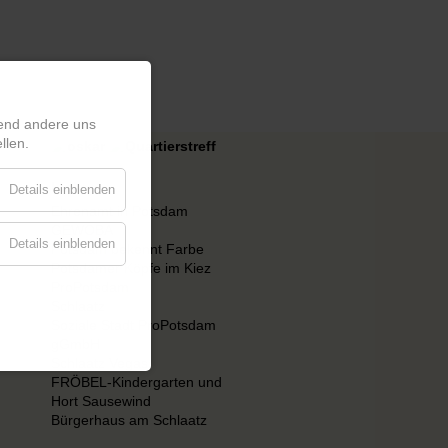
rend andere uns
llen.
Links
Details einblenden
Ehrenamt in Potsdam
GEWOBA
Details einblenden
Potsdam bekennt Farbe
Potsdamer Köpfe im Kiez
ProPotsdam
Schlaatz
Soziale Stadt ProPotsdam
gGmbH
Schlaatz Vegas
FRÖBEL-Kindergarten und
Hort Sausewind
Bürgerhaus am Schlaatz