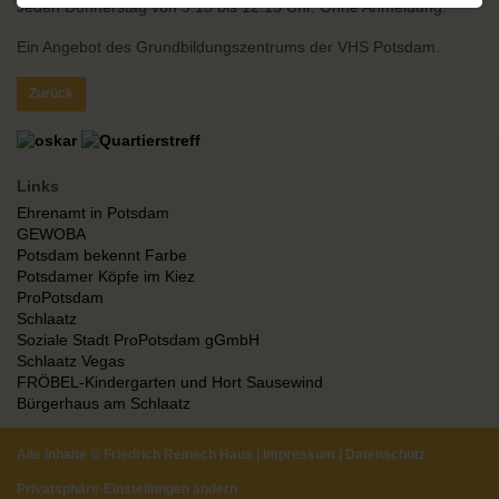
Jeden Donnerstag von 9.15 bis 12.15 Uhr. Ohne Anmeldung.
Ein Angebot des Grundbildungszentrums der VHS Potsdam.
Zurück
Links
Ehrenamt in Potsdam
GEWOBA
Potsdam bekennt Farbe
Potsdamer Köpfe im Kiez
ProPotsdam
Schlaatz
Soziale Stadt ProPotsdam gGmbH
Schlaatz Vegas
FRÖBEL-Kindergarten und Hort Sausewind
Bürgerhaus am Schlaatz
Alle Inhalte ©
Friedrich Reinsch Haus
|
Impressum
|
Datenschutz
Privatsphäre-Einstellungen ändern