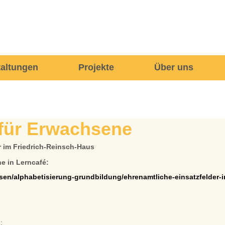
taltungen
Projekte
Über uns
 für Erwachsene
 im Friedrich-Reinsch-Haus
he in Lerncafé:
sen/alphabetisierung-grundbildung/ehrenamtliche-einsatzfelder-i
: