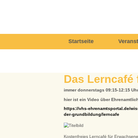
Navigation
Startseite
Verans
überspringen
Das Lerncafé
immer donnerstags 09:15-12:15 Uhr
hier ist ein Video über Ehrenamtlic
https://vhs-ehrenamtsportal.de/wis
der-grundbildung/lerncafe
Kostenfreies Lerncafé für Erwachsene