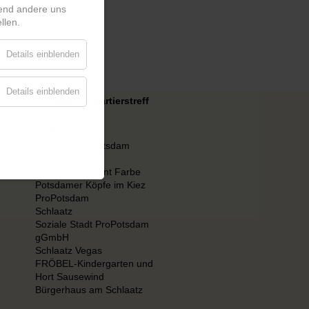
rend andere uns
llen.
Details einblenden
Details einblenden
Links
Ehrenamt in Potsdam
GEWOBA
n-
Potsdam bekennt Farbe
Potsdamer Köpfe im Kiez
ProPotsdam
Schlaatz
Soziale Stadt ProPotsdam
gGmbH
Schlaatz Vegas
FRÖBEL-Kindergarten und
Hort Sausewind
Bürgerhaus am Schlaatz