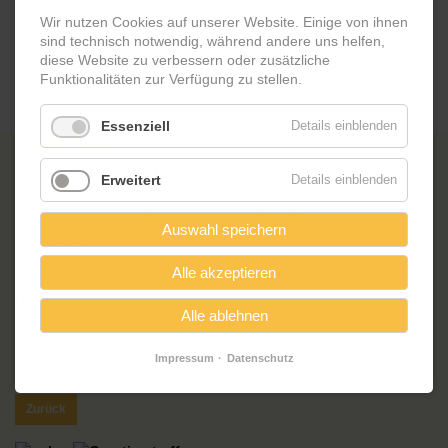
Wir nutzen Cookies auf unserer Website. Einige von ihnen
sind technisch notwendig, während andere uns helfen,
diese Website zu verbessern oder zusätzliche
Funktionalitäten zur Verfügung zu stellen.
Essenziell
Details einblenden
Café Milan
jeden Montag 14-16 Uhr
Erweitert
Details einblenden
Nachbarschaftscafé mit Kreativangeboten
Auswahl speichern
Alle akzeptieren
In geselliger Runde bei hausgebackenem Kuchen mit den
Nachbarinnen und Nachbarn zusammensitzen und sich
Alle ablehnen
austauschen, neue Menschen kennenlernen und kleine
jahreszeitliche Basteleien selbst anfertigen – herzlich willkommen
in unserem Nachbarschaftscafé!
Impressum
Datenschutz
Zurück