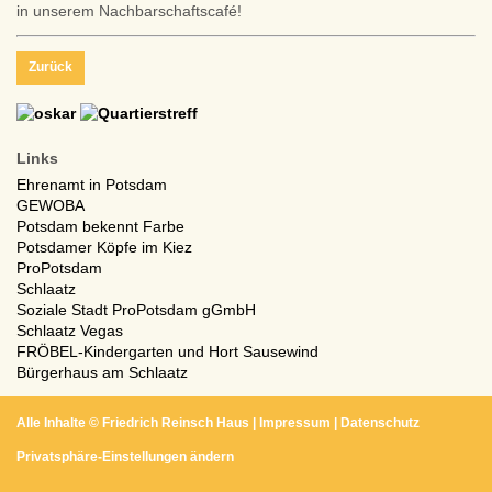
in unserem Nachbarschaftscafé!
Zurück
Links
Ehrenamt in Potsdam
GEWOBA
Potsdam bekennt Farbe
Potsdamer Köpfe im Kiez
ProPotsdam
Schlaatz
Soziale Stadt ProPotsdam gGmbH
Schlaatz Vegas
FRÖBEL-Kindergarten und Hort Sausewind
Bürgerhaus am Schlaatz
Alle Inhalte ©
Friedrich Reinsch Haus
|
Impressum
|
Datenschutz
Privatsphäre-Einstellungen ändern