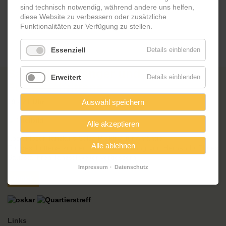
sind technisch notwendig, während andere uns helfen,
diese Website zu verbessern oder zusätzliche
Funktionalitäten zur Verfügung zu stellen.
Essenziell
Details einblenden
Salsa für Anfänger und
Erweitert
Details einblenden
Fortgeschrittene
Auswahl speichern
19 - 21 Uhr
Alle akzeptieren
Kostenloser Tanzkurs Salsa Praktika für Anfänger.
Alle ablehnen
Fortgeschrittene können unter der Leitung von Hernando Flores
Bautista ihren Tanzstil weiter verbessern.
Impressum
Datenschutz
Zurück
Links